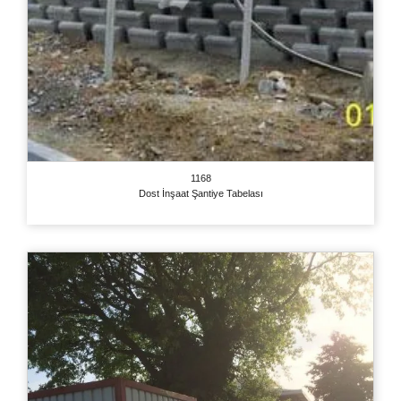
1168
Dost İnşaat Şantiye Tabelası