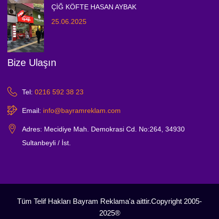
ÇİĞ KÖFTE HASAN AYBAK
25.06.2025
Bize Ulaşın
Tel:
0216 592 38 23
Email:
info@bayramreklam.com
Adres:
Mecidiye Mah. Demokrasi Cd. No:264, 34930
Sultanbeyli / İst.
Tüm Telif Hakları Bayram Reklama'a aittir.Copyright 2005-
2025®