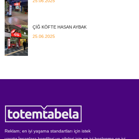
25.06.2025
ÇİĞ KÖFTE HASAN AYBAK
25.06.2025
Reklam; en iyi yaşama standartları için istek
yaratır.İnsanlara,kendileri ve aileleri için en iyi beslenme,en iyi