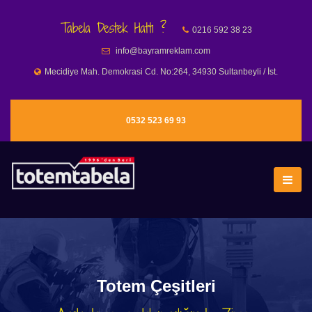
Tabela Destek Hattı ?
0216 592 38 23
info@bayramreklam.com
Mecidiye Mah. Demokrasi Cd. No:264, 34930 Sultanbeyli / İst.
0532 523 69 93
Totem Çeşitleri