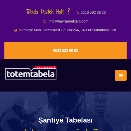
Tabela Destek Hattı ?
0216 592 38 23
info@bayramreklam.com
Mecidiye Mah. Demokrasi Cd. No:264, 34930 Sultanbeyli / İst.
0532 523 69 93
Şantiye Tabelası